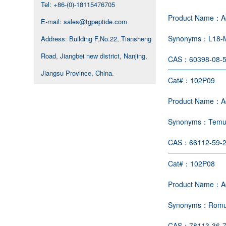
Tel: +86-(0)-18115476705
Product Name：
A
E-mail: sales@tgpeptide.com
Synonyms：
L18-M
Address: Building F,No.22, Tiansheng
Road, Jiangbei new district, Nanjing,
CAS：
60398-08-
Jiangsu Province, China.
Cat#：
102P09
Product Name：
A
Synonyms：
Temu
CAS：
66112-59-
Cat#：
102P08
Product Name：
A
Synonyms：
Romur
CAS：
78113-36-