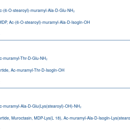
c-(6-O-stearoyl)-muramyl-Ala-D-Glu-NH₂
DP, Ac-(6-O-stearoyl)-muramyl-Ala-D-Isogln-OH
5
c-muramyl-Thr-D-Glu-NH₂
rtide, Ac-muramyl-Thr-D-Isogln-OH
2
c-muramyl-Ala-D-Glu(Lys(stearoyl)-OH)-NH₂
tide, Muroctasin, MDP-Lys(L 18), Ac-muramyl-Ala-D-Isogln-Lys(stear
7