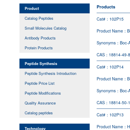
Products
Product
Catalog Peptides
Cat#：
102P15
Small Molecules Catalog
Product Name：
B
Antibody Products
Synonyms：
Boc-A
Protein Products
CAS：
18814-49-
Peptide Synthesis
Cat#：
102P14
Peptide Synthesis Introduction
Product Name：
B
Peptide Price List
Synonyms：
Boc-
Peptide Modifications
CAS：
18814-50-
Quality Assurance
Catalog peptides
Cat#：
102P13
Product Name：
H
Technology