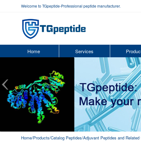
Welcome to TGpeptide-Professional peptide manufacturer.
Home
Services
Produc
Home
/Products
/Catalog Peptides
/Adjuvant Peptides and Relate