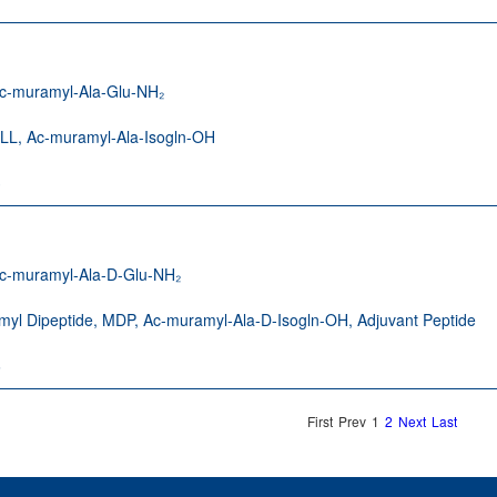
c-muramyl-Ala-Glu-NH₂
LL, Ac-muramyl-Ala-Isogln-OH
3
c-muramyl-Ala-D-Glu-NH₂
yl Dipeptide, MDP, Ac-muramyl-Ala-D-Isogln-OH, Adjuvant Peptide
6
First
Prev
1
2
Next
Last