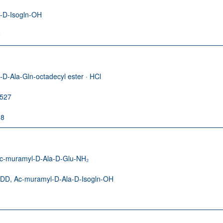
a-D-Isogln-OH
9
-D-Ala-Gln-octadecyl ester · HCl
527
-8
c-muramyl-D-Ala-D-Glu-NH₂
DD, Ac-muramyl-D-Ala-D-Isogln-OH
3