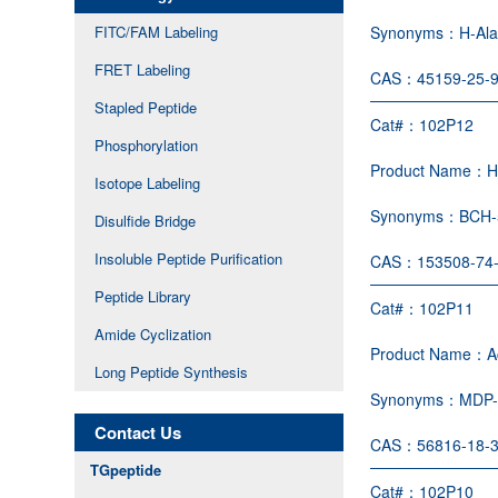
FITC/FAM Labeling
Synonyms：
H-Al
FRET Labeling
CAS：
45159-25-
Stapled Peptide
Cat#：
102P12
Phosphorylation
Product Name：
H
Isotope Labeling
Synonyms：
BCH-
Disulfide Bridge
Insoluble Peptide Purification
CAS：
153508-74
Peptide Library
Cat#：
102P11
Amide Cyclization
Product Name：
A
Long Peptide Synthesis
Synonyms：
MDP-
Contact Us
CAS：
56816-18-
TGpeptide
Cat#：
102P10