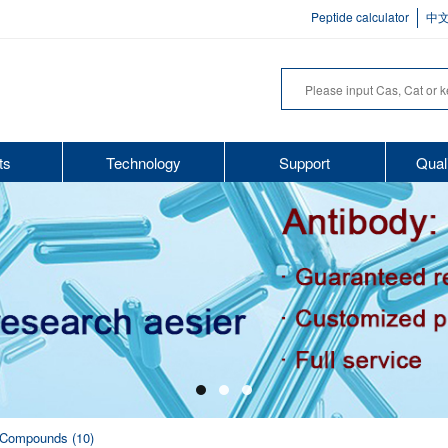
Peptide calculator
中
ts
Technology
Support
Qual
d Compounds (10)