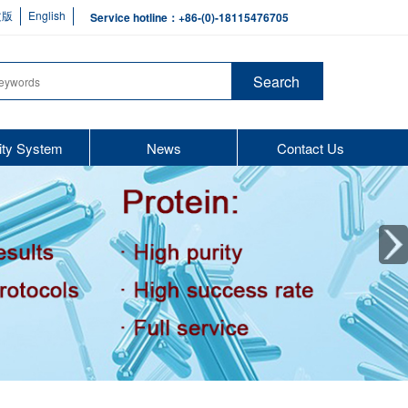
文版
English
Service hotline：+86-(0)-18115476705
ity System
News
Contact Us