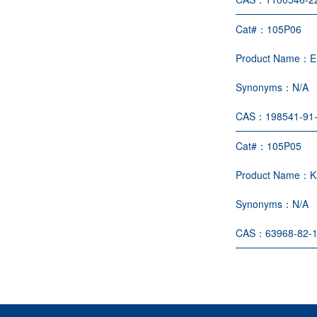
Cat#：
105P06
Product Name：
E
Synonyms：
N/A
CAS：
198541-91
Cat#：
105P05
Product Name：
K
Synonyms：
N/A
CAS：
63968-82-