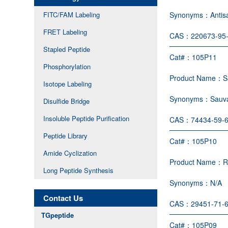
FITC/FAM Labeling
Synonyms：
Antis
FRET Labeling
CAS：
220673-95
Stapled Peptide
Cat#：
105P11
Phosphorylation
Product Name：
S
Isotope Labeling
Synonyms：
Sauva
Disulfide Bridge
Insoluble Peptide Purification
CAS：
74434-59-
Peptide Library
Cat#：
105P10
Amide Cyclization
Product Name：
R
Long Peptide Synthesis
Synonyms：
N/A
Contact Us
CAS：
29451-71-
TGpeptide
Cat#：
105P09