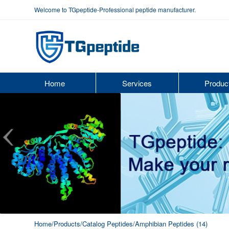
Welcome to TGpeptide-Professional peptide manufacturer.
Home
Services
Produc
Home
/Products
/Catalog Peptides
/Amphibian Peptides (14)