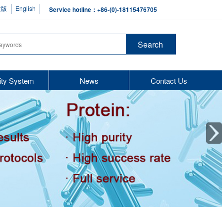
文版
English
Service hotline：+86-(0)-18115476705
ity System
News
Contact Us