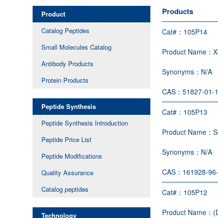
Products
Product
Catalog Peptides
Cat#：
105P14
Small Molecules Catalog
Product Name：
X
Antibody Products
Synonyms：
N/A
Protein Products
CAS：
51827-01-
Peptide Synthesis
Cat#：
105P13
Peptide Synthesis Introduction
Product Name：
S
Peptide Price List
Synonyms：
N/A
Peptide Modifications
CAS：
161928-96
Quality Assurance
Catalog peptides
Cat#：
105P12
Product Name：
(
Technology