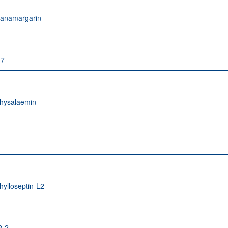
anamargarin
-7
hysalaemin
hylloseptin-L2
2-2