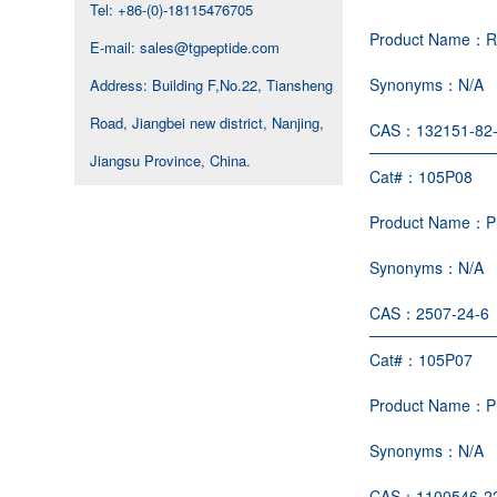
Tel: +86-(0)-18115476705
Product Name：
R
E-mail: sales@tgpeptide.com
Synonyms：
N/A
Address: Building F,No.22, Tiansheng
Road, Jiangbei new district, Nanjing,
CAS：
132151-82
Jiangsu Province, China.
Cat#：
105P08
Product Name：
P
Synonyms：
N/A
CAS：
2507-24-6
Cat#：
105P07
Product Name：
P
Synonyms：
N/A
CAS：
1100546-2