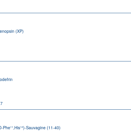
enopsin (XP)
1
odefrin
-7
D-Phe¹¹,His¹²)-Sauvagine (11-40)