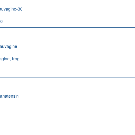
auvagine-30
-0
auvagine
gine, frog
6
anatensin
6