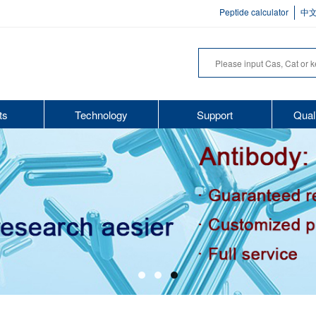
Peptide calculator
中
ts
Technology
Support
Qual