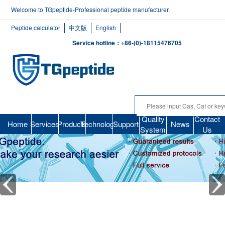
Welcome to TGpeptide-Professional peptide manufacturer.
Peptide calculator
中文版
English
Service hotline：+86-(0)-18115476705
Quality
Contact
Home
Services
Products
Technology
Support
News
System
Us