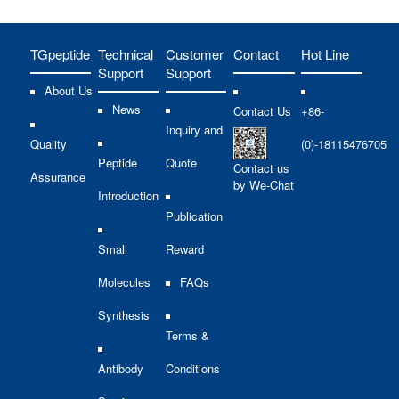
TGpeptide
Technical
Customer
Contact
Hot Line
Support
Support
About Us
News
Contact Us
+86-
Inquiry and
Quality
(0)-18115476705
Peptide
Quote
Contact us
Assurance
by We-Chat
Introduction
Publication
Small
Reward
Molecules
FAQs
Synthesis
Terms &
Antibody
Conditions