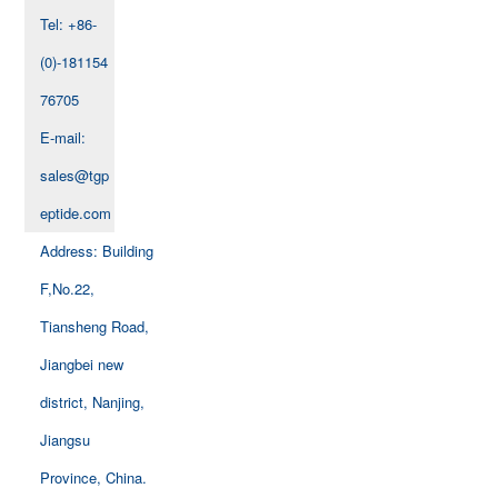
Tel: +86-
(0)-181154
76705
E-mail:
sales@tgp
eptide.com
Address: Building
F,No.22,
Tiansheng Road,
Jiangbei new
district, Nanjing,
Jiangsu
Province, China.